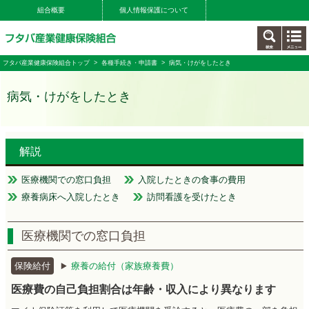
組合概要
個人情報保護について
フタバ産業健康保険組合トップ
>
各種手続き・申請書
> 病気・けがをしたとき
病気・けがをしたとき
解説
医療機関での窓口負担
入院したときの食事の費用
療養病床へ入院したとき
訪問看護を受けたとき
医療機関での窓口負担
保険給付
療養の給付（家族療養費）
医療費の自己負担割合は年齢・収入により異なります