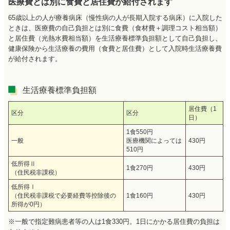
医療費とは別に食費と居住費が給付されます
65歳以上の人が療養病床（慢性病の人が長期入院する病床）に入院した
ときは、医療費の自己負担とは別に食費（食材費＋調理コスト相当額）
と居住費（光熱水費相当額）を生活療養標準負担額として自己負担し、
健康保険から生活療養の費用（食費と居住費）として入院時生活療養費
が給付されます。
生活療養標準負担額
居住費（1
区分
区分
日）
1食550円
一般
医療機関によっては
430円
510円
低所得Ⅱ
1食270円
430円
（住民税非課税）
低所得Ⅰ
（住民税非課税で必要経費等控除後の
1食160円
430円
所得が0円）
※一般で指定難病患者等の人は1食330円。1日にかかる居住費の負担は