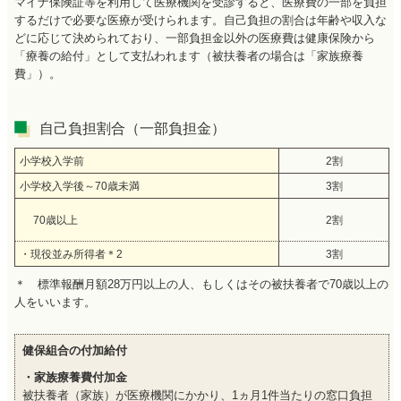
マイナ保険証等を利用して医療機関を受診すると、医療費の一部を負担
するだけで必要な医療が受けられます。自己負担の割合は年齢や収入な
どに応じて決められており、一部負担金以外の医療費は健康保険から
「療養の給付」として支払われます（被扶養者の場合は「家族療養
費」）。
自己負担割合（一部負担金）
小学校入学前
2割
小学校入学後～70歳未満
3割
70歳以上
2割
・現役並み所得者＊2
3割
＊ 標準報酬月額28万円以上の人、もしくはその被扶養者で70歳以上の
人をいいます。
健保組合の付加給付
・家族療養費付加金
被扶養者（家族）が医療機関にかかり、1ヵ月1件当たりの窓口負担