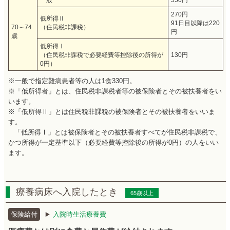
270円
低所得Ⅱ
91日目以降は220
70～74
（住民税非課税）
円
歳
低所得Ⅰ
（住民税非課税で必要経費等控除後の所得が
130円
0円）
※一般で指定難病患者等の人は1食330円。
※「低所得者」とは、住民税非課税者等の被保険者とその被扶養者をい
います。
※「低所得Ⅱ」とは住民税非課税の被保険者とその被扶養者をいいま
す。
「低所得Ⅰ」とは被保険者とその被扶養者すべてが住民税非課税で、
かつ所得が一定基準以下（必要経費等控除後の所得が0円）の人をいい
ます。
療養病床へ入院したとき
65歳以上
保険給付
入院時生活療養費